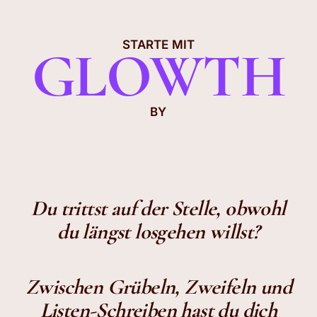
Skip
Menu
to
STARTE MIT
GLOWTH
main
content
BY
Du trittst auf der Stelle, obwohl
du längst losgehen willst?
Zwischen Grübeln, Zweifeln und
Listen-Schreiben hast du dich